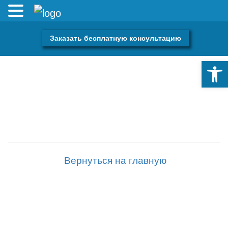
СПАСИБО ЗА ВАШ
Заказать бесплатную консультацию
ЗАПРОС! В ближайщее
Откры
время мы свяжемся с
вами
Вернуться на главную