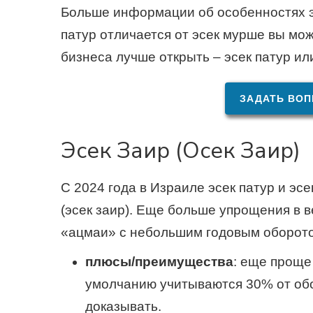
Больше информации об особенностях э
патур отличается от эсек мурше вы мож
бизнеса лучше открыть – эсек патур и
ЗАДАТЬ ВОП
Эсек Заир (Осек Заир)
С 2024 года в Израиле эсек патур и эсе
(эсек заир). Еще больше упрощения в 
«ацмаи» с небольшим годовым оборотом
плюсы/преимущества
: еще проще 
умолчанию учитываются 30% от обо
доказывать.