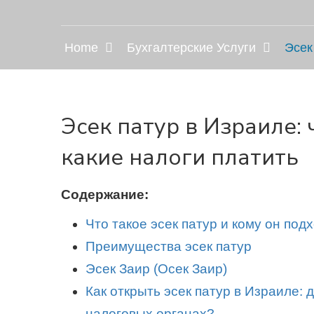
Home
Бухгалтерские Услуги
Эсек
Эсек патур в Израиле: 
какие налоги платить
Содержание:
Что такое эсек патур и кому он под
Преимущества эсек патур
Эсек Заир (Осек Заир)
Как открыть эсек патур в Израиле: 
налоговых органах?