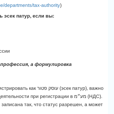
he/departments/tax-authority
)
 эсек патур, если вы:
ссии
 профессия, а формулировка
עוסק (эсек патур), важно
ости при регистрации в מע״מ (НДС).
 записана так, что статус разрешен, а может