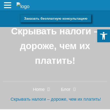
Заказать бесплатную консультацию
Скрывать налоги –
Откры
дороже, чем их
платить!
Home
Блог
Скрывать налоги – дороже, чем их платить!