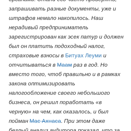
запрашивать разные документы, уже и
штрафов немало накопилось. Наш
нерадивый предприниматель
зарегистрирован как эсек патур и должен
был он платить подоходный налог,
страховые взносы в
Битуах Леуми
и
отчитываться в
Маам
раз в год. Но
вместо того, чтоб правильно и в рамках
закона оптимизировать
налогообложение своего небольшого
бизнеса, он решил поработать «в
черную» на чем, как оказалось, и был
пойман
Мас Ахнаса
. При этом даже
беглый анализ аудитора показал, что за